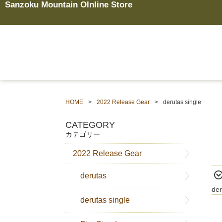
Sanzoku Mountain Olnline Store
HOME
2022 Release Gear
derutas single
CATEGORY
カテゴリー
2022 Release Gear
derutas
d
derutas single