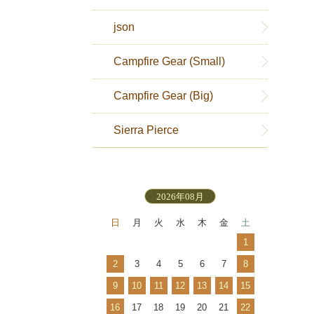
json
Campfire Gear (Small)
Campfire Gear (Big)
Sierra Pierce
2026年08月
日
月
火
水
木
金
土
1
2
3
4
5
6
7
8
9
10
11
12
13
14
15
16
17
18
19
20
21
22