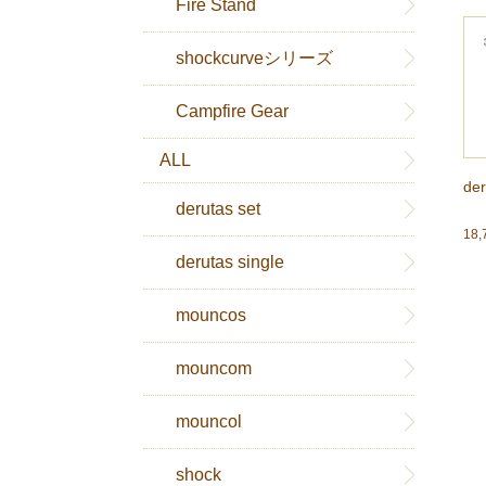
Fire Stand
shockcurveシリーズ
Campfire Gear
ALL
de
derutas set
18
derutas single
mouncos
mouncom
mouncol
shock