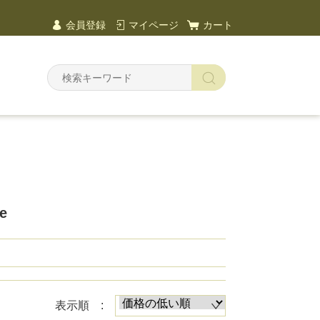
会員登録
マイページ
カート
Y
e
表示順 :