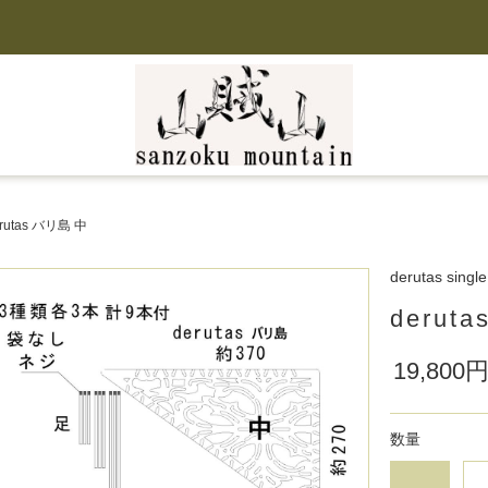
rutas バリ島 中
derutas single
derut
19,800
数量