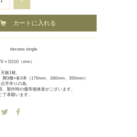
+
カートに入れる
derutas single
0 × D210（mm）
鉄
：天板1枚、
本（170mm、260mm、350mm）
一点手作りの為、
作時の傷等個体差がございます。
承願います。