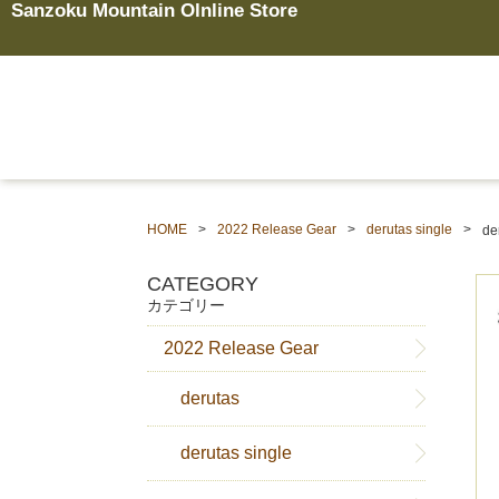
Sanzoku Mountain Olnline Store
HOME
2022 Release Gear
derutas single
de
CATEGORY
カテゴリー
2022 Release Gear
derutas
derutas single