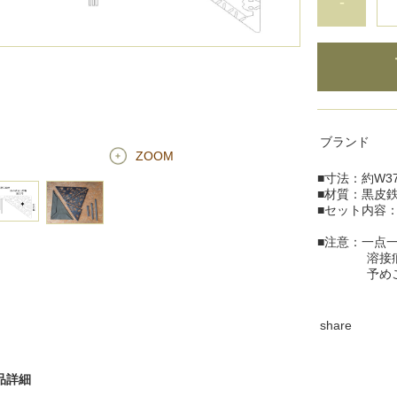
-
ブランド
ZOOM
■寸法：約W37
■材質：黒皮
■セット内容
脚3種×各3
■注意：一点
溶接痕、製
予めご了
share
品詳細