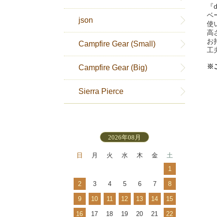
『
ベ
json
使
高
お
Campfire Gear (Small)
工
※
Campfire Gear (Big)
Sierra Pierce
2026年08月
日
月
火
水
木
金
土
1
2
3
4
5
6
7
8
9
10
11
12
13
14
15
16
17
18
19
20
21
22