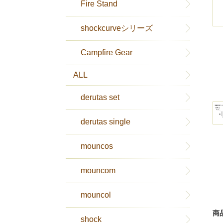
Fire Stand
shockcurveシリーズ
Campfire Gear
ALL
derutas set
derutas single
mouncos
mouncom
mouncol
商
shock