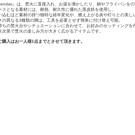
derutas』は、焚火に直接入れ、お湯を沸かしたり、鍋やフライパンを
ースとなる素材には、耐熱、耐久性に優れた黒皮鉄を使用し、
い込むほど素材の持つ独特な経年変化や、燃え上がる炎や灯りとの美し
さの異なる3種類の脚は、工具を必要とせず簡単に付け替え可能。
持ちの焚火台やシチュエーションに合わせて、お好みのセッティングを
夫次第で焚火の楽しみ方が大きく広がるアイテムです。
ご購入はお一人様1点までとさせて頂きます。