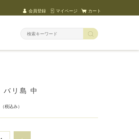
会員登録
マイページ
カート
as バリ島 中
円
（税込み）