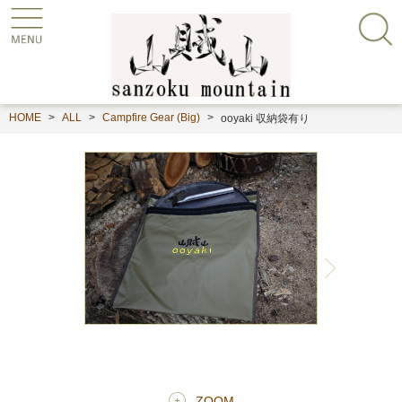
HOME
ALL
Campfire Gear (Big)
ooyaki 収納袋有り
ZOOM