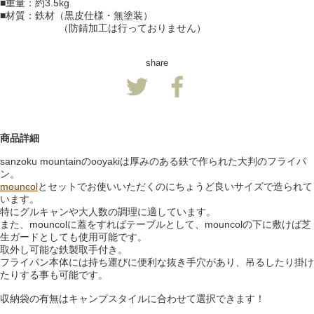
■重量：約3.5kg
■材質：鉄材（黒皮仕様・無塗装）
（防錆加工は行っておりません）
share
商品詳細
sanzoku mountainのooyakiは厚みのある鉄で作られた大判のフライパ
ン。
mouncol
とセットでお使いいただくのにちょうど良いサイズで造られて
います。
特にグルキャンや大人数の調理に適しています。
また、mouncolに蓋をすればテーブルとして、mouncolの下に敷けば芝
生ガードとしても使用可能です。
取外し可能な鉄製取手付き。
フライパン本体には持ち運びに便利な抜き手穴があり、吊るしたり掛け
たりする事も可能です。
収納袋の有無はキャンプスタイルに合わせて選択できます！