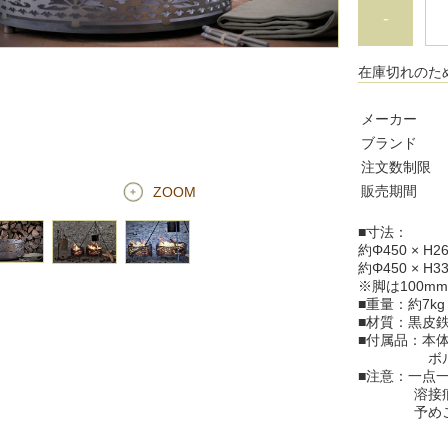
-
在庫切れのた
メーカー
ブランド
注文数制限
販売期間
ZOOM
■寸法：
約Φ450 × H
約Φ450 × H
※脚は100m
■重量：約7kg
■材質：黒皮
■付属品：本体
ボルト3
■注意：一点
溶接痕、製
予めご了