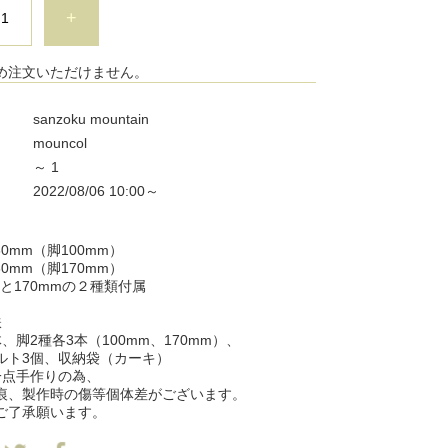
+
め注文いただけません。
sanzoku mountain
mouncol
～ 1
2022/08/06 10:00～
260mm（脚100mm）
330mm（脚170mm）
mと170mmの２種類付属
鉄
、脚2種各3本（100mm、170mm）、
個、収納袋（カーキ）
一点手作りの為、
作時の傷等個体差がございます。
承願います。