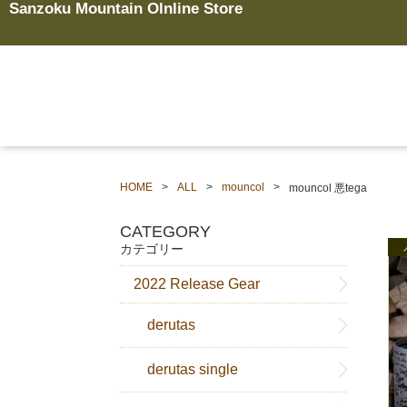
Sanzoku Mountain Olnline Store
HOME
ALL
mouncol
mouncol 悪tega
CATEGORY
カテゴリー
2022 Release Gear
derutas
derutas single