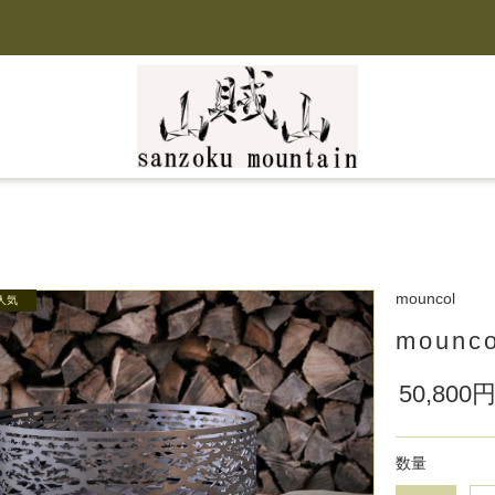
mouncol
mounco
50,800
数量