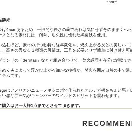
share
品詳細
径は45cmあるため、一般的な長さの薪であれば気にせずそのままくべ
ースとなる素材には、耐熱、耐久性に優れた黒皮鉄を使用。
い込むほど、素材の持つ独特な経年変化や、燃え上がる炎との美しいコ
た、高さの異なる２種類の脚部は、工具を必要とせず簡単に付け替え可
ブランドの「derutas」などと組み合わせて、焚火調理も存分に満喫で
らめく炎によって浮かび上がる細かな模様が、焚火を囲み自然の中で過
イテムです。
tegaはアメリカのニューメキシコ州で作られたオルテガ柄をちょい悪アレン
ょい悪な雰囲気がキャンパーのワイルドスピリットを震わせます。
ご購入はお一人様1点までとさせて頂きます。
RECOMMEN