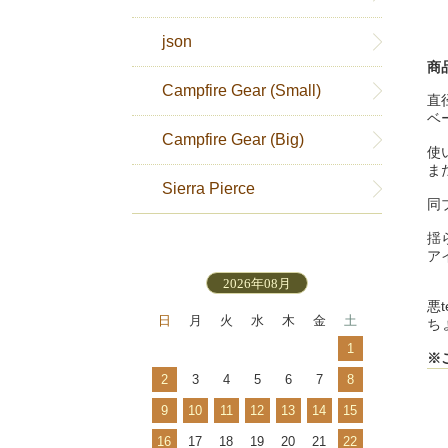
json
商
Campfire Gear (Small)
直
ベ
Campfire Gear (Big)
使
ま
Sierra Pierce
同
揺
ア
2026年08月
悪
日
月
火
水
木
金
土
ち
1
※
2
3
4
5
6
7
8
9
10
11
12
13
14
15
16
17
18
19
20
21
22