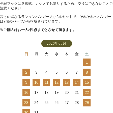
先端フックは選択式、カシメてお送りするため、交換はできないことご
注意ください！
高さの異なるランタンハンガー大小2本セットで、それぞれのハンガー
は2個のパーツから構成されています。
※ご購入はお一人様1点までとさせて頂きます。
2026年08月
日
月
火
水
木
金
土
1
2
3
4
5
6
7
8
9
10
11
12
13
14
15
16
17
18
19
20
21
22
23
24
25
26
27
28
29
30
31