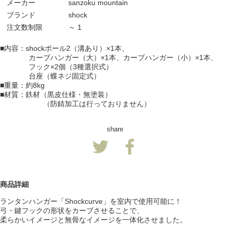
メーカー
sanzoku mountain
ブランド
shock
注文数制限
～ 1
■内容：shockポール2（溝あり）×1本、
カーブハンガー（大）×1本、カーブハンガー（小）×1本、
フック×2個（3種選択式）
台座（蝶ネジ固定式）
■重量：約8kg
■材質：鉄材（黒皮仕様・無塗装）
（防錆加工は行っておりません）
share
商品詳細
ランタンハンガー「Shockcurve」を
室内で使用可能に！
弓・鍵フックの形状をカーブさせることで、
柔らかいイメージと無骨なイメージを一体化させました。