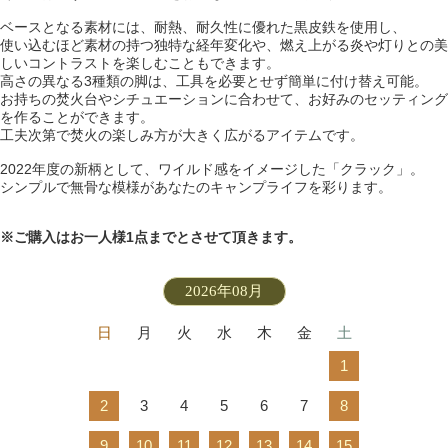
ベースとなる素材には、耐熱、耐久性に優れた黒皮鉄を使用し、
使い込むほど素材の持つ独特な経年変化や、燃え上がる炎や灯りとの美
しいコントラストを楽しむこともできます。
高さの異なる3種類の脚は、工具を必要とせず簡単に付け替え可能。
お持ちの焚火台やシチュエーションに合わせて、お好みのセッティング
を作ることができます。
工夫次第で焚火の楽しみ方が大きく広がるアイテムです。
2022年度の新柄として、ワイルド感をイメージした「クラック」。
シンプルで無骨な模様があなたのキャンプライフを彩ります。
※ご購入はお一人様1点までとさせて頂きます。
2026年08月
日
月
火
水
木
金
土
1
2
3
4
5
6
7
8
9
10
11
12
13
14
15