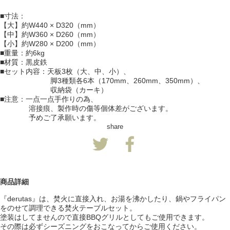
■寸法：
【大】約W440 × D320（mm）
【中】約W360 × D260（mm）
【小】約W280 × D200（mm）
■重量：約6kg
■材質：黒皮鉄
■セット内容：天板3枚（大、中、小）、
脚3種類各6本（170mm、260mm、350mm）、
収納袋（カーキ）
■注意：一点一点手作りの為、
溶接痕、製作時の傷等個体差がございます。
予めご了承願います。
share
商品詳細
『derutas』は、焚火に直接入れ、お湯を沸かしたり、鍋やフライパン
をのせて調理できる焚火テーブルセット。
塗装はしてませんので直接BBQグリルとしてもご使用できます。
その際は必ずシーズニングをおこなってからご使用ください。